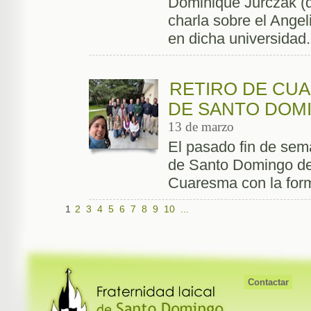
Dominique Jurczak (de
charla sobre el Ange
en dicha universidad.
RETIRO DE CUA
DE SANTO DOM
13 de marzo
El pasado fin de sem
de Santo Domingo de
Cuaresma con la for
1
2
3
4
5
6
7
8
9
10
...
Contactar