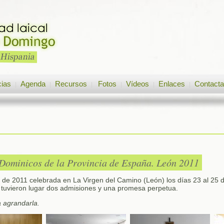
cias
Agenda
Recursos
Fotos
Vídeos
Enlaces
Contacta
|
|
|
|
|
|
Dominicos de la Provincia de España. León 2011
 de 2011 celebrada en La Virgen del Camino (León) los días 23 al 25
, tuvieron lugar dos admisiones y una promesa perpetua.
a agrandarla.