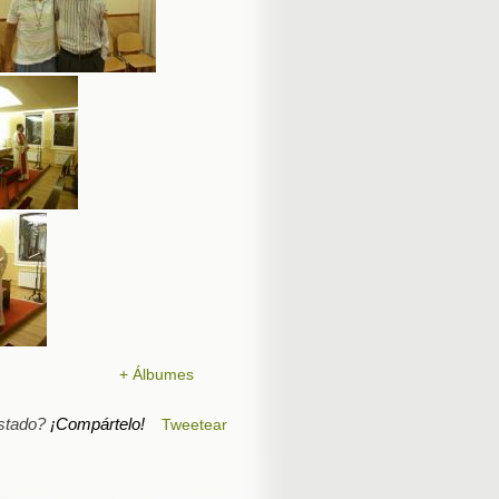
+ Álbumes
stado?
¡Compártelo!
Tweetear