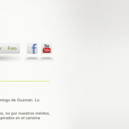
r
Foro
|
omingo de Guzmán. Lo
s, no por nuestros méritos,
spirados en el carisma