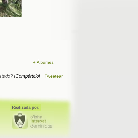
+ Álbumes
stado?
¡Compártelo!
Tweetear
Realizada por: