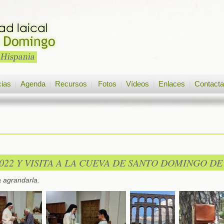
cias
Agenda
Recursos
Fotos
Vídeos
Enlaces
Contacta
|
|
|
|
|
|
22 Y VISITA A LA CUEVA DE SANTO DOMINGO DE
a agrandarla.