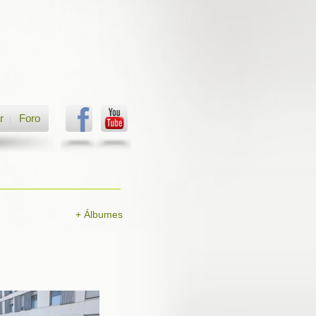
r
Foro
|
+ Álbumes