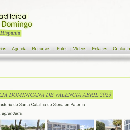
cias
Agenda
Recursos
Fotos
Vídeos
Enlaces
Contacta
|
|
|
|
|
|
IA DOMINICANA DE VALENCIA ABRIL 2023
sterio de Santa Catalina de Siena en Paterna
a agrandarla.