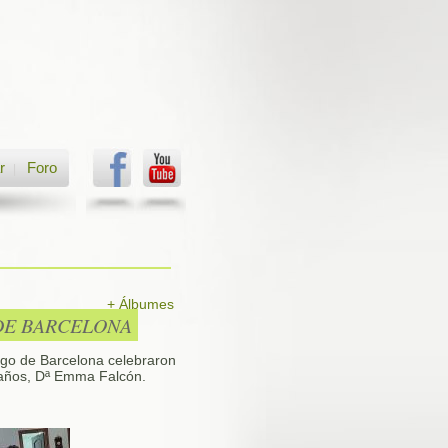
r
Foro
|
+ Álbumes
 DE BARCELONA
ingo de Barcelona celebraron
 años, Dª Emma Falcón.