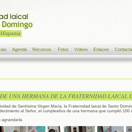
cias
Agenda
Recursos
Fotos
Vídeos
Enlaces
Contacta
|
|
|
|
|
|
A DE UNA HERMANA DE LA FRATERNIDAD LAICAL
ividad de Santísima Virgen María, la Fraternidad laical de Santo Dom
adecimiento al Señor, el cumpleaños de una hermana que cumplió 100
a agrandarla.