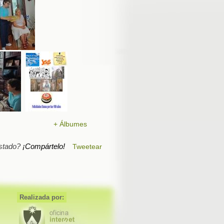
+ Álbumes
stado?
¡Compártelo!
Tweetear
Realizada por: