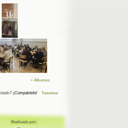
+ Álbumes
stado?
¡Compártelo!
Tweetear
Realizada por: