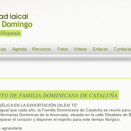
cias
Agenda
Recursos
Fotos
Vídeos
Enlaces
Contacta
|
|
|
|
|
|
NTO DE FAMILIA DOMINICANA DE CATALUÑA
GÉLICA EN LA EXHORTACIÓN DILEXI TE”
 igual que cada año, la Familia Dominicana de Cataluña se reunió para 
 Hermanas Dominicas de la Anunciata, situada en la calle Elisabets de 
arar el corazón y disponer el espíritu para este tiempo litúrgico.
a agrandarla.