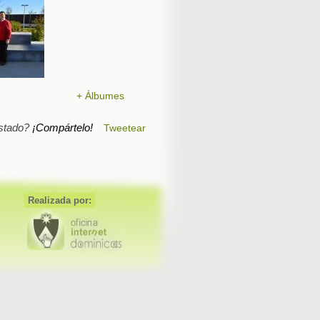
+ Álbumes
stado?
¡Compártelo!
Tweetear
Realizada por: