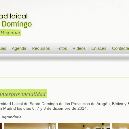
cias
Agenda
Recursos
Fotos
Vídeos
Enlaces
Contacta
|
|
|
|
|
|
interprovincialidad
rnidad Laical de Santo Domingo de las Provincias de Aragón, Bética y
en Madrid los días 6, 7 y 8 de diciembre de 2014.
a agrandarla.