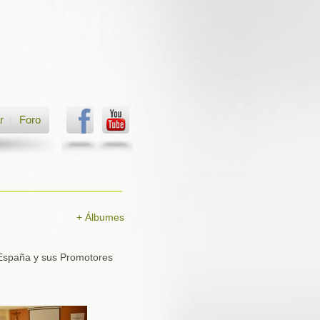
r
Foro
|
+ Álbumes
 España y sus Promotores