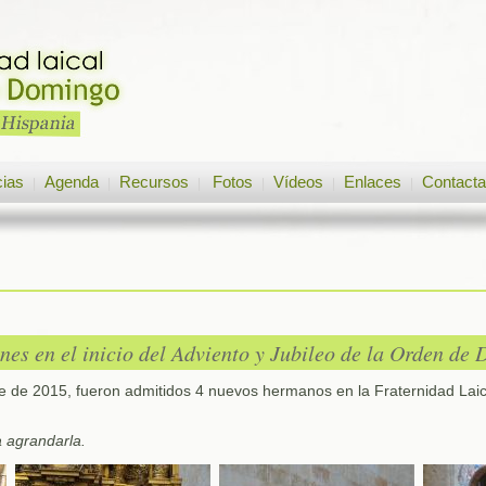
cias
Agenda
Recursos
Fotos
Vídeos
Enlaces
Contacta
|
|
|
|
|
|
es en el inicio del Adviento y Jubileo de la Orden de
 de 2015, fueron admitidos 4 nuevos hermanos en la Fraternidad Lai
a agrandarla.