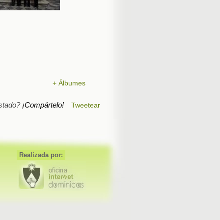
+ Álbumes
stado?
¡Compártelo!
Tweetear
Realizada por: