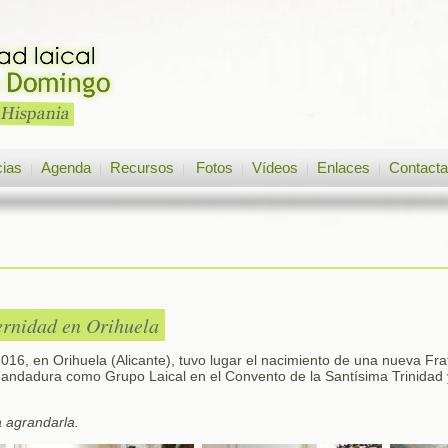
cias
Agenda
Recursos
Fotos
Vídeos
Enlaces
Contacta
|
|
|
|
|
|
ernidad en Orihuela
016, en Orihuela (Alicante), tuvo lugar el nacimiento de una nueva Fra
ndadura como Grupo Laical en el Convento de la Santísima Trinidad 
a agrandarla.