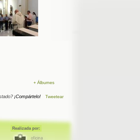
+ Álbumes
stado?
¡Compártelo!
Tweetear
Realizada por: