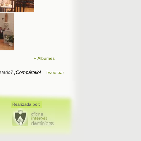
+ Álbumes
stado?
¡Compártelo!
Tweetear
Realizada por: