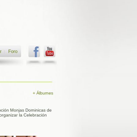
r
Foro
|
+ Álbumes
epción Monjas Dominicas de
organizar la Celebración