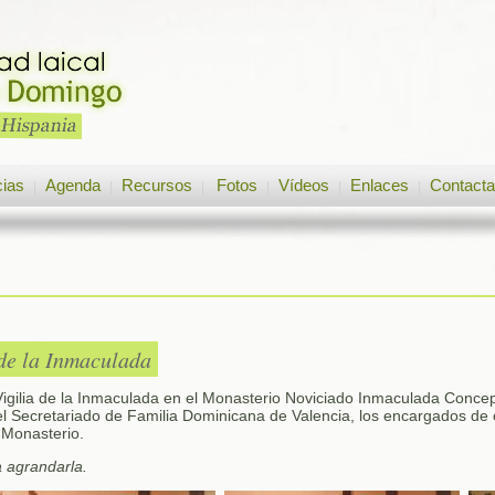
cias
Agenda
Recursos
Fotos
Vídeos
Enlaces
Contacta
|
|
|
|
|
|
 de la Inmaculada
 Vigilia de la Inmaculada en el Monasterio Noviciado Inmaculada Conc
el Secretariado de Familia Dominicana de Valencia, los encargados de 
 Monasterio.
a agrandarla.