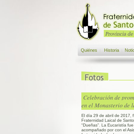
Quiénes
Historia
Noti
|
|
Celebración de prom
en el Monasterio de 
El día 29 de abril de 2017,
Fraternidad Laical de Sant
“Dueñas”. La Eucaristía fue
acompañado por con el Asis