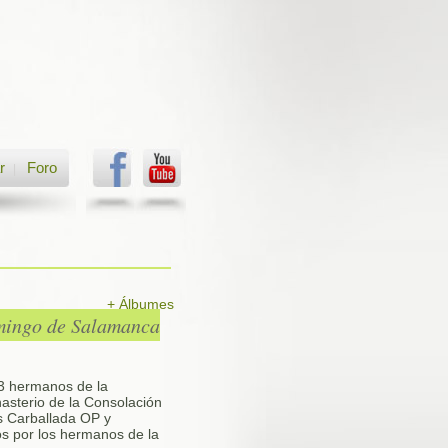
r
Foro
|
+ Álbumes
omingo de Salamanca
 3 hermanos de la
asterio de la Consolación
is Carballada OP y
s por los hermanos de la