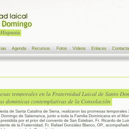
cias
Agenda
Recursos
Fotos
Vídeos
Enlaces
Contacta
|
|
|
|
|
|
esas temporales en la Fraternidad Laical de Santo D
las dominicas contemplativas de la Consolación
 fiesta de Santa Catalina de Siena, realizaron las promesas temporales
o Domingo de Salamanca, junto a toda la Familia Dominicana en el Mon
 presidida por el prior del convento de San Esteban, Fr. Ricardo de Lu
tente de la Fraternidad, Fr. Rafael González Blanco, OP., acompañado