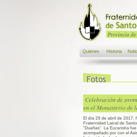
Quiénes
Historia
Noti
|
|
Celebración de prom
en el Monasterio de 
El día 29 de abril de 2017,
Fraternidad Laical de Sant
“Dueñas”. La Eucaristía fue
acompañado por con el Asis