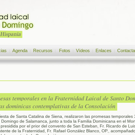
cias
Agenda
Recursos
Fotos
Vídeos
Enlaces
Contacta
|
|
|
|
|
|
esas temporales en la Fraternidad Laical de Santo D
las dominicas contemplativas de la Consolación
 fiesta de Santa Catalina de Siena, realizaron las promesas temporales
o Domingo de Salamanca, junto a toda la Familia Dominicana en el Mon
 presidida por el prior del convento de San Esteban, Fr. Ricardo de Lu
tente de la Fraternidad, Fr. Rafael González Blanco, OP., acompañado