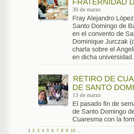
FRATERNIDAD 
30 de marzo
Fray Alejandro López, 
Santo Domingo de Ba
en el convento de San
Dominique Jurczak (de
charla sobre el Ange
en dicha universidad.
RETIRO DE CUA
DE SANTO DOM
13 de marzo
El pasado fin de sem
de Santo Domingo de
Cuaresma con la for
1
2
3
4
5
6
7
8
9
10
...